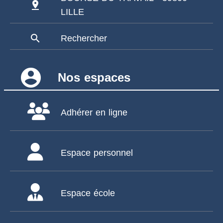
pin_drop
LILLE
search
Rechercher
account_circle
Nos espaces
Adhérer en ligne
Espace personnel
Espace école