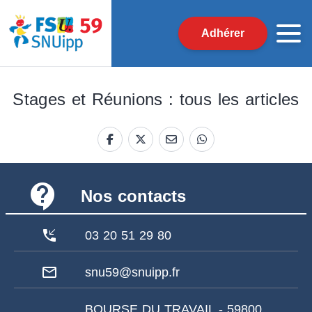
Adhérer
Stages et Réunions : tous les articles
contact_support
Nos contacts
phone_callback
03 20 51 29 80
mail_outline
snu59@snuipp.fr
BOURSE DU TRAVAIL - 59800