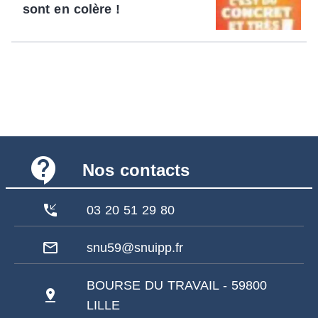
sont en colère !
contact_support
Nos contacts
phone_callback
03 20 51 29 80
mail_outline
snu59@snuipp.fr
BOURSE DU TRAVAIL - 59800
pin_drop
LILLE