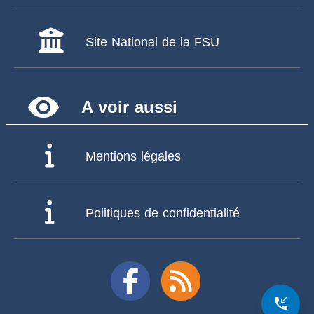
Site National de la FSU
remove_red_eye
A voir aussi
Mentions légales
Politiques de confidentialité
phone_callback