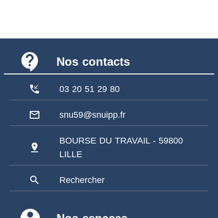
contact_support
Nos contacts
phone_callback
03 20 51 29 80
mail_outline
snu59@snuipp.fr
BOURSE DU TRAVAIL - 59800
pin_drop
LILLE
search
Rechercher