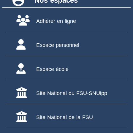
account_circle
Nos espaces
Adhérer en ligne
Espace personnel
Espace école
Site National du FSU-SNUipp
Site National de la FSU